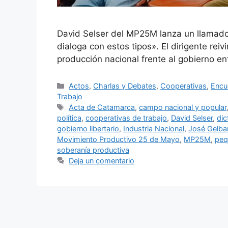
David Selser del MP25M lanza un llamado
dialoga con estos tipos». El dirigente rei
producción nacional frente al gobierno en
Actos
,
Charlas y Debates
,
Cooperativas
,
Encu
Trabajo
Acta de Catamarca
,
campo nacional y popular
política
,
cooperativas de trabajo
,
David Selser
,
dic
gobierno libertario
,
Industria Nacional
,
José Gelba
Movimiento Productivo 25 de Mayo
,
MP25M
,
peq
soberanía productiva
Deja un comentario