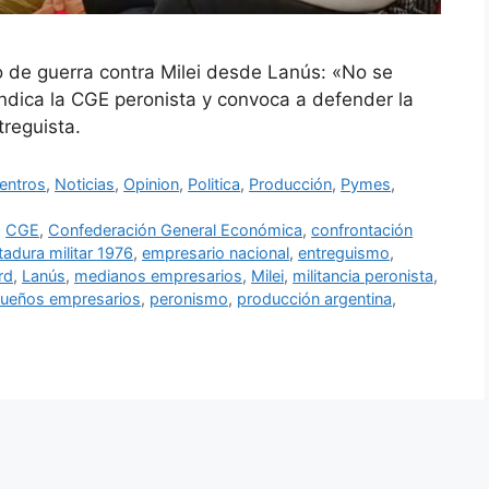
 de guerra contra Milei desde Lanús: «No se
vindica la CGE peronista y convoca a defender la
treguista.
entros
,
Noticias
,
Opinion
,
Politica
,
Producción
,
Pymes
,
,
CGE
,
Confederación General Económica
,
confrontación
tadura militar 1976
,
empresario nacional
,
entreguismo
,
rd
,
Lanús
,
medianos empresarios
,
Milei
,
militancia peronista
,
ueños empresarios
,
peronismo
,
producción argentina
,