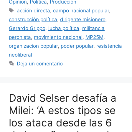
Opinion
,
Politica
,
Producción
acción directa
,
campo nacional popular
,
construcción política
,
dirigente misionero
,
Gerardo Grippo
,
lucha política
,
militancia
peronista
,
movimiento nacional
,
MP25M
,
organizacion popular
,
poder popular
,
resistencia
neoliberal
Deja un comentario
David Selser desafía a
Milei: ‘A estos tipos se
los ataca desde las 6