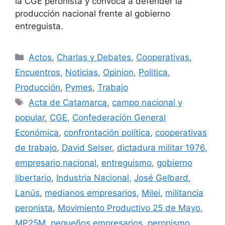
la CGE peronista y convoca a defender la
producción nacional frente al gobierno
entreguista.
Actos
,
Charlas y Debates
,
Cooperativas
,
Encuentros
,
Noticias
,
Opinion
,
Politica
,
Producción
,
Pymes
,
Trabajo
Acta de Catamarca
,
campo nacional y
popular
,
CGE
,
Confederación General
Económica
,
confrontación política
,
cooperativas
de trabajo
,
David Selser
,
dictadura militar 1976
,
empresario nacional
,
entreguismo
,
gobierno
libertario
,
Industria Nacional
,
José Gelbard
,
Lanús
,
medianos empresarios
,
Milei
,
militancia
peronista
,
Movimiento Productivo 25 de Mayo
,
MP25M
,
pequeños empresarios
,
peronismo
,