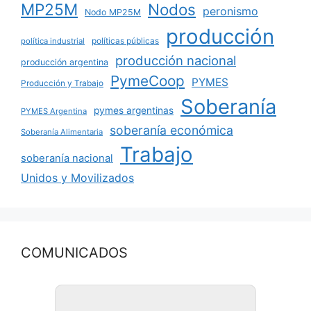
MP25M
Nodos
peronismo
Nodo MP25M
producción
políticas públicas
política industrial
producción nacional
producción argentina
PymeCoop
PYMES
Producción y Trabajo
Soberanía
pymes argentinas
PYMES Argentina
soberanía económica
Soberanía Alimentaria
Trabajo
soberanía nacional
Unidos y Movilizados
COMUNICADOS