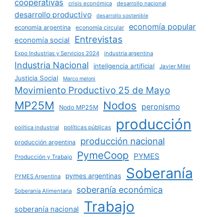
cooperativas
crisis económica
desarrollo nacional
desarrollo productivo
desarrollo sostenible
economía popular
economía argentina
economía circular
Entrevistas
economía social
Expo Industrias y Servicios 2024
industria argentina
Industria Nacional
inteligencia artificial
Javier Milei
Justicia Social
Marco meloni
Movimiento Productivo 25 de Mayo
MP25M
Nodos
peronismo
Nodo MP25M
producción
políticas públicas
política industrial
producción nacional
producción argentina
PymeCoop
PYMES
Producción y Trabajo
Soberanía
pymes argentinas
PYMES Argentina
soberanía económica
Soberanía Alimentaria
Trabajo
soberanía nacional