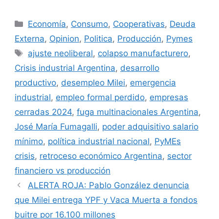
Economía
,
Consumo
,
Cooperativas
,
Deuda
Externa
,
Opinion
,
Politica
,
Producción
,
Pymes
ajuste neoliberal
,
colapso manufacturero
,
Crisis industrial Argentina
,
desarrollo
productivo
,
desempleo Milei
,
emergencia
industrial
,
empleo formal perdido
,
empresas
cerradas 2024
,
fuga multinacionales Argentina
,
José María Fumagalli
,
poder adquisitivo salario
mínimo
,
política industrial nacional
,
PyMEs
crisis
,
retroceso económico Argentina
,
sector
financiero vs producción
ALERTA ROJA: Pablo González denuncia
que Milei entrega YPF y Vaca Muerta a fondos
buitre por 16.100 millones