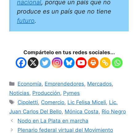
nacional
, porque un país que no
produce es un país que no tiene
futuro
.
Compártelo en tus redes sociales...
Economía
,
Emprendedores
,
Mercados
,
Noticias
,
Producción
,
Pymes
Cipoletti
,
Comercio
,
Lic Felisa Miceli
,
Lic.
Juan Carlos Del Bello
,
Mónica Costa
,
Rio Negro
Nodo en La Plata en marcha
Plenario federal virtual del Movimiento