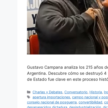
Gustavo Campana analiza los 215 años de 
Argentina. Descubre cómo se destruyó 4 ve
de Estado fue clave en este proceso histó
Charlas y Debates
,
Conversatorio
,
Historia
,
In
apertura importaciones
,
campo nacional y pop
consejo nacional de posguerra
,
convertibilidad
,
c
desaparecidos dictadura
,
desindustrialización
,
dic