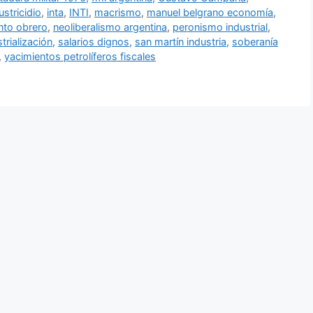
ustricidio
,
inta
,
INTI
,
macrismo
,
manuel belgrano economía
,
nto obrero
,
neoliberalismo argentina
,
peronismo industrial
,
trialización
,
salarios dignos
,
san martín industria
,
soberanía
,
yacimientos petrolíferos fiscales