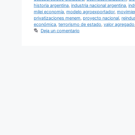
historia argentina
,
industria nacional argentina
,
ind
milei economía
,
modelo agroexportador
,
movimie
privatizaciones menem
,
proyecto nacional
,
reindus
económica
,
terrorismo de estado
,
valor agregado
Deja un comentario