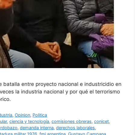
batalla entre proyecto nacional e industricidio en
ces la industria nacional y por qué el terrorismo
rico.
dustria
,
Opinion
,
Politica
ular
,
ciencia y tecnología
,
comisiones obreras
,
conicet
,
ordobazo
,
demanda interna
,
derechos laborales
,
tadura militar 1976
,
fmi argentina
,
Gustavo Campana
,