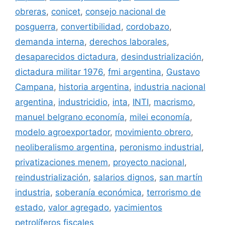
obreras
,
conicet
,
consejo nacional de
posguerra
,
convertibilidad
,
cordobazo
,
demanda interna
,
derechos laborales
,
desaparecidos dictadura
,
desindustrialización
,
dictadura militar 1976
,
fmi argentina
,
Gustavo
Campana
,
historia argentina
,
industria nacional
argentina
,
industricidio
,
inta
,
INTI
,
macrismo
,
manuel belgrano economía
,
milei economía
,
modelo agroexportador
,
movimiento obrero
,
neoliberalismo argentina
,
peronismo industrial
,
privatizaciones menem
,
proyecto nacional
,
reindustrialización
,
salarios dignos
,
san martín
industria
,
soberanía económica
,
terrorismo de
estado
,
valor agregado
,
yacimientos
petrolíferos fiscales