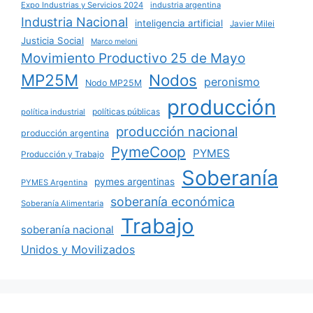
Expo Industrias y Servicios 2024
industria argentina
Industria Nacional
inteligencia artificial
Javier Milei
Justicia Social
Marco meloni
Movimiento Productivo 25 de Mayo
MP25M
Nodos
peronismo
Nodo MP25M
producción
políticas públicas
política industrial
producción nacional
producción argentina
PymeCoop
PYMES
Producción y Trabajo
Soberanía
pymes argentinas
PYMES Argentina
soberanía económica
Soberanía Alimentaria
Trabajo
soberanía nacional
Unidos y Movilizados