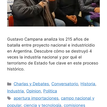
Gustavo Campana analiza los 215 años de
batalla entre proyecto nacional e industricidio
en Argentina. Descubre cómo se destruyó 4
veces la industria nacional y por qué el
terrorismo de Estado fue clave en este proceso
histórico.
Charlas y Debates
,
Conversatorio
,
Historia
,
Industria
,
Opinion
,
Politica
apertura importaciones
,
campo nacional y
popular
,
ciencia y tecnología
,
comisiones