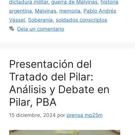
dictadura militar
,
guerra de Malvinas
,
historia
argentina
,
Malvinas
,
memoria
,
Pablo Andrés
Vassel
,
Soberanía
,
soldados conscriptos
Deja un comentario
Presentación del
Tratado del Pilar:
Análisis y Debate en
Pilar, PBA
15 diciembre, 2024
por
prensa mp25m