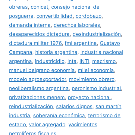
obreras
,
conicet
,
consejo nacional de
posguerra
,
convertibilidad
,
cordobazo
,
demanda interna
,
derechos laborales
,
desaparecidos dictadura
,
desindustrialización
,
dictadura militar 1976
,
fmi argentina
,
Gustavo
Campana
,
historia argentina
,
industria nacional
argentina
,
industricidio
,
inta
,
INTI
,
macrismo
,
manuel belgrano economía
,
milei economía
,
modelo agroexportador
,
movimiento obrero
,
neoliberalismo argentina
,
peronismo industrial
,
privatizaciones menem
,
proyecto nacional
,
reindustrialización
,
salarios dignos
,
san martín
industria
,
soberanía económica
,
terrorismo de
estado
,
valor agregado
,
yacimientos
petrolíferos fiscales