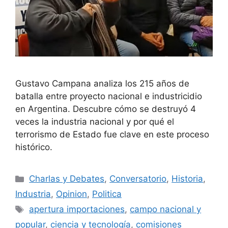
Gustavo Campana analiza los 215 años de
batalla entre proyecto nacional e industricidio
en Argentina. Descubre cómo se destruyó 4
veces la industria nacional y por qué el
terrorismo de Estado fue clave en este proceso
histórico.
Charlas y Debates
,
Conversatorio
,
Historia
,
Industria
,
Opinion
,
Politica
apertura importaciones
,
campo nacional y
popular
,
ciencia y tecnología
,
comisiones