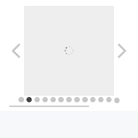
© 2026 Movimiento Productivo 25 de Mayo
• Creado
con
GeneratePress