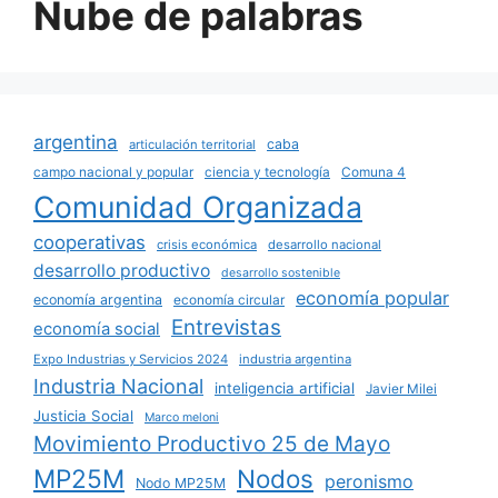
Nube de palabras
argentina
caba
articulación territorial
campo nacional y popular
ciencia y tecnología
Comuna 4
Comunidad Organizada
cooperativas
crisis económica
desarrollo nacional
desarrollo productivo
desarrollo sostenible
economía popular
economía argentina
economía circular
Entrevistas
economía social
Expo Industrias y Servicios 2024
industria argentina
Industria Nacional
inteligencia artificial
Javier Milei
Justicia Social
Marco meloni
Movimiento Productivo 25 de Mayo
MP25M
Nodos
peronismo
Nodo MP25M