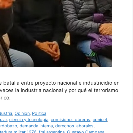
batalla entre proyecto nacional e industricidio en
ces la industria nacional y por qué el terrorismo
rico.
dustria
,
Opinion
,
Politica
ular
,
ciencia y tecnología
,
comisiones obreras
,
conicet
,
ordobazo
,
demanda interna
,
derechos laborales
,
tadura militar 1976
,
fmi argentina
,
Gustavo Campana
,