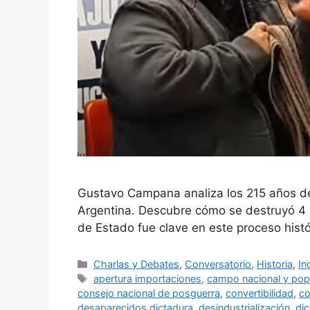
Gustavo Campana analiza los 215 años de 
Argentina. Descubre cómo se destruyó 4 ve
de Estado fue clave en este proceso histó
Charlas y Debates
,
Conversatorio
,
Historia
,
In
apertura importaciones
,
campo nacional y pop
consejo nacional de posguerra
,
convertibilidad
,
c
desaparecidos dictadura
,
desindustrialización
,
dic