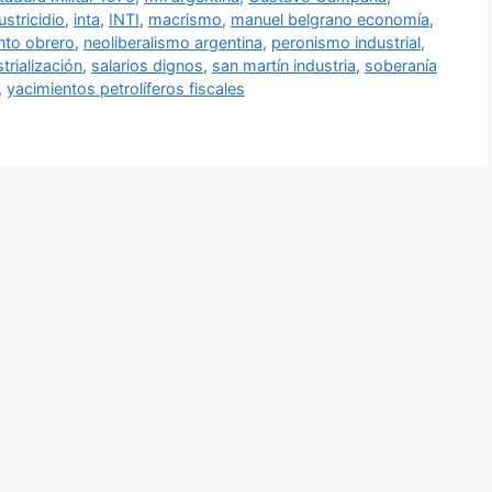
ustricidio
,
inta
,
INTI
,
macrismo
,
manuel belgrano economía
,
nto obrero
,
neoliberalismo argentina
,
peronismo industrial
,
trialización
,
salarios dignos
,
san martín industria
,
soberanía
,
yacimientos petrolíferos fiscales