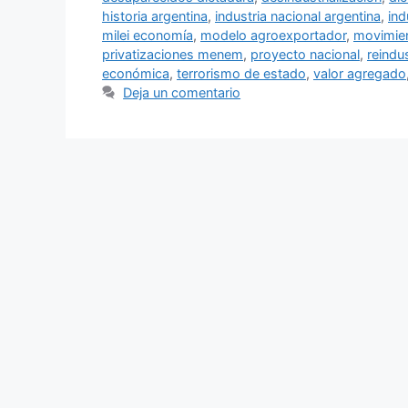
historia argentina
,
industria nacional argentina
,
ind
milei economía
,
modelo agroexportador
,
movimie
privatizaciones menem
,
proyecto nacional
,
reindus
económica
,
terrorismo de estado
,
valor agregado
Deja un comentario