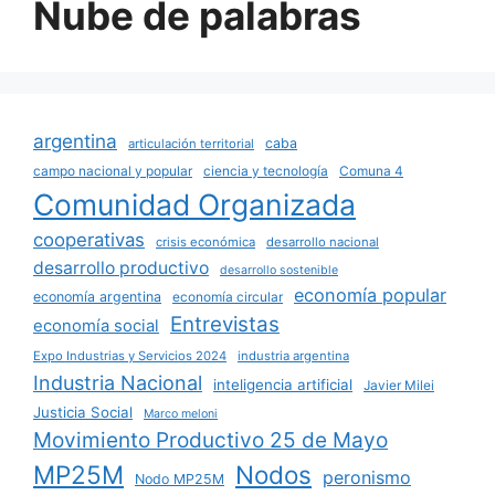
Nube de palabras
argentina
caba
articulación territorial
campo nacional y popular
ciencia y tecnología
Comuna 4
Comunidad Organizada
cooperativas
crisis económica
desarrollo nacional
desarrollo productivo
desarrollo sostenible
economía popular
economía argentina
economía circular
Entrevistas
economía social
Expo Industrias y Servicios 2024
industria argentina
Industria Nacional
inteligencia artificial
Javier Milei
Justicia Social
Marco meloni
Movimiento Productivo 25 de Mayo
MP25M
Nodos
peronismo
Nodo MP25M