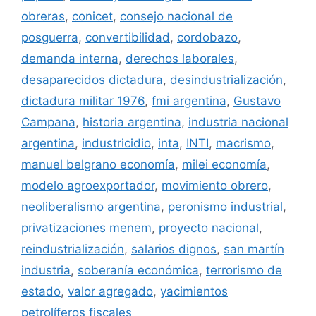
obreras
,
conicet
,
consejo nacional de
posguerra
,
convertibilidad
,
cordobazo
,
demanda interna
,
derechos laborales
,
desaparecidos dictadura
,
desindustrialización
,
dictadura militar 1976
,
fmi argentina
,
Gustavo
Campana
,
historia argentina
,
industria nacional
argentina
,
industricidio
,
inta
,
INTI
,
macrismo
,
manuel belgrano economía
,
milei economía
,
modelo agroexportador
,
movimiento obrero
,
neoliberalismo argentina
,
peronismo industrial
,
privatizaciones menem
,
proyecto nacional
,
reindustrialización
,
salarios dignos
,
san martín
industria
,
soberanía económica
,
terrorismo de
estado
,
valor agregado
,
yacimientos
petrolíferos fiscales