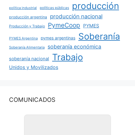
producción
políticas públicas
política industrial
producción nacional
producción argentina
PymeCoop
PYMES
Producción y Trabajo
Soberanía
pymes argentinas
PYMES Argentina
soberanía económica
Soberanía Alimentaria
Trabajo
soberanía nacional
Unidos y Movilizados
COMUNICADOS