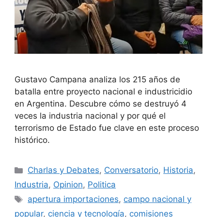
Gustavo Campana analiza los 215 años de
batalla entre proyecto nacional e industricidio
en Argentina. Descubre cómo se destruyó 4
veces la industria nacional y por qué el
terrorismo de Estado fue clave en este proceso
histórico.
Charlas y Debates
,
Conversatorio
,
Historia
,
Industria
,
Opinion
,
Politica
apertura importaciones
,
campo nacional y
popular
,
ciencia y tecnología
,
comisiones