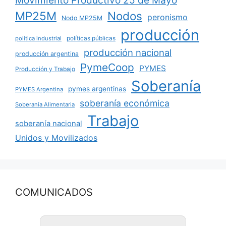
Movimiento Productivo 25 de Mayo
MP25M
Nodos
peronismo
Nodo MP25M
producción
políticas públicas
política industrial
producción nacional
producción argentina
PymeCoop
PYMES
Producción y Trabajo
Soberanía
pymes argentinas
PYMES Argentina
soberanía económica
Soberanía Alimentaria
Trabajo
soberanía nacional
Unidos y Movilizados
COMUNICADOS