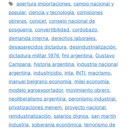
apertura importaciones
,
campo nacional y
popular
,
ciencia y tecnología
,
comisiones
obreras
,
conicet
,
consejo nacional de
posguerra
,
convertibilidad
,
cordobazo
,
demanda interna
,
derechos laborales
,
desaparecidos dictadura
,
desindustrialización
,
dictadura militar 1976
,
fmi argentina
,
Gustavo
Campana
,
historia argentina
,
industria nacional
argentina
,
industricidio
,
inta
,
INTI
,
macrismo
,
manuel belgrano economía
,
milei economía
,
modelo agroexportador
,
movimiento obrero
,
neoliberalismo argentina
,
peronismo industrial
,
privatizaciones menem
,
proyecto nacional
,
reindustrialización
,
salarios dignos
,
san martín
industria
,
soberanía económica
,
terrorismo de