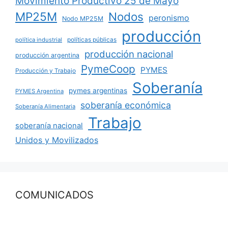
Movimiento Productivo 25 de Mayo
MP25M
Nodos
peronismo
Nodo MP25M
producción
políticas públicas
política industrial
producción nacional
producción argentina
PymeCoop
PYMES
Producción y Trabajo
Soberanía
pymes argentinas
PYMES Argentina
soberanía económica
Soberanía Alimentaria
Trabajo
soberanía nacional
Unidos y Movilizados
COMUNICADOS