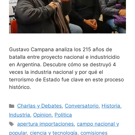
Gustavo Campana analiza los 215 años de
batalla entre proyecto nacional e industricidio
en Argentina. Descubre cómo se destruyó 4
veces la industria nacional y por qué el
terrorismo de Estado fue clave en este proceso
histórico.
Charlas y Debates
,
Conversatorio
,
Historia
,
Industria
,
Opinion
,
Politica
apertura importaciones
,
campo nacional y
popular
,
ciencia y tecnología
,
comisiones