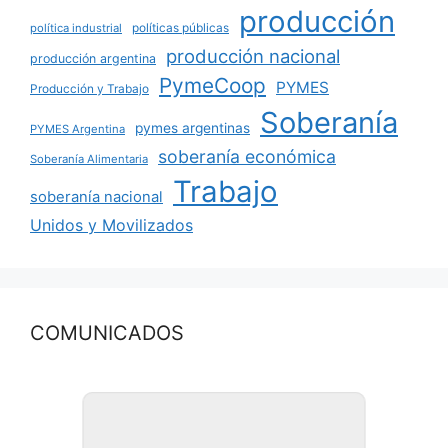
producción
políticas públicas
política industrial
producción nacional
producción argentina
PymeCoop
PYMES
Producción y Trabajo
Soberanía
pymes argentinas
PYMES Argentina
soberanía económica
Soberanía Alimentaria
Trabajo
soberanía nacional
Unidos y Movilizados
COMUNICADOS