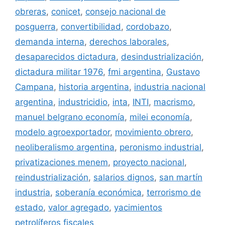
obreras
,
conicet
,
consejo nacional de
posguerra
,
convertibilidad
,
cordobazo
,
demanda interna
,
derechos laborales
,
desaparecidos dictadura
,
desindustrialización
,
dictadura militar 1976
,
fmi argentina
,
Gustavo
Campana
,
historia argentina
,
industria nacional
argentina
,
industricidio
,
inta
,
INTI
,
macrismo
,
manuel belgrano economía
,
milei economía
,
modelo agroexportador
,
movimiento obrero
,
neoliberalismo argentina
,
peronismo industrial
,
privatizaciones menem
,
proyecto nacional
,
reindustrialización
,
salarios dignos
,
san martín
industria
,
soberanía económica
,
terrorismo de
estado
,
valor agregado
,
yacimientos
petrolíferos fiscales