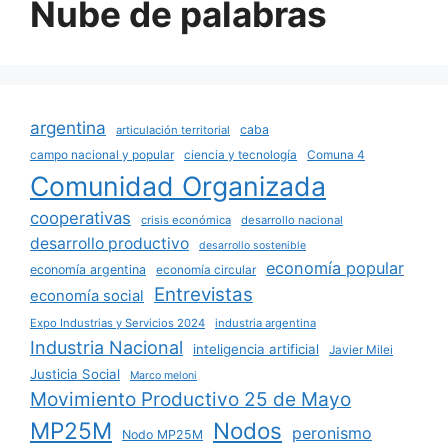
Nube de palabras
argentina
caba
articulación territorial
campo nacional y popular
ciencia y tecnología
Comuna 4
Comunidad Organizada
cooperativas
crisis económica
desarrollo nacional
desarrollo productivo
desarrollo sostenible
economía popular
economía argentina
economía circular
Entrevistas
economía social
Expo Industrias y Servicios 2024
industria argentina
Industria Nacional
inteligencia artificial
Javier Milei
Justicia Social
Marco meloni
Movimiento Productivo 25 de Mayo
MP25M
Nodos
peronismo
Nodo MP25M