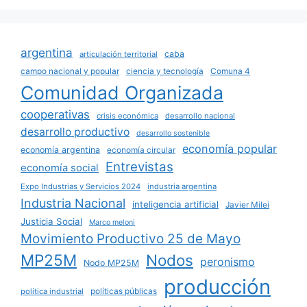
argentina
caba
articulación territorial
campo nacional y popular
ciencia y tecnología
Comuna 4
Comunidad Organizada
cooperativas
crisis económica
desarrollo nacional
desarrollo productivo
desarrollo sostenible
economía popular
economía argentina
economía circular
Entrevistas
economía social
Expo Industrias y Servicios 2024
industria argentina
Industria Nacional
inteligencia artificial
Javier Milei
Justicia Social
Marco meloni
Movimiento Productivo 25 de Mayo
MP25M
Nodos
peronismo
Nodo MP25M
producción
políticas públicas
política industrial