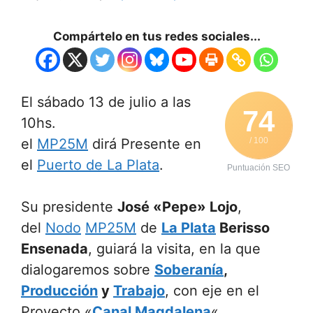
Compártelo en tus redes sociales...
El sábado 13 de julio a las
74
10hs.
el
MP25M
dirá Presente en
/ 100
el
Puerto de La Plata
.
Puntuación SEO
Su presidente
José «Pepe» Lojo
,
del
Nodo
MP25M
de
La Plata
Berisso
Ensenada
, guiará la visita, en la que
dialogaremos sobre
Soberanía
,
Producción
y
Trabajo
, con eje en el
Proyecto «
Canal Magdalena
«.