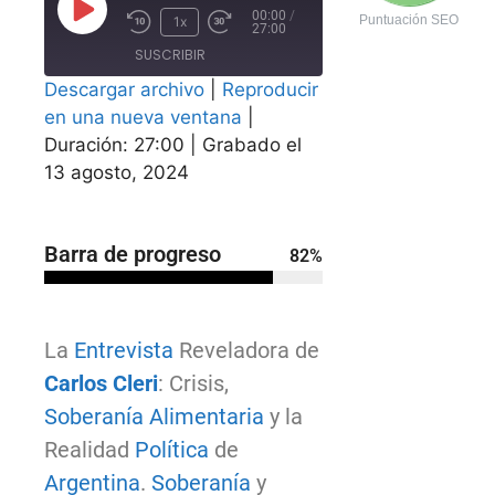
00:00
/
Puntuación SEO
1x
27:00
SUSCRIBIR
COMPARTIR
Descargar archivo
|
Reproducir
COMPAR
en una nueva ventana
|
TIR
FEED RSS
Duración: 27:00
|
Grabado el
ENLACE
13 agosto, 2024
INCRUST
AR
Barra de progreso
82
%
La
Entrevista
Reveladora de
Carlos Cleri
: Crisis,
Soberanía Alimentaria
y la
Realidad
Política
de
Argentina
.
Soberanía
y