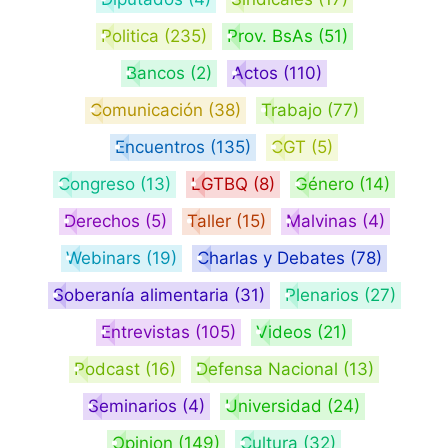
Politica
(235)
Prov. BsAs
(51)
Bancos
(2)
Actos
(110)
Comunicación
(38)
Trabajo
(77)
Encuentros
(135)
CGT
(5)
Congreso
(13)
LGTBQ
(8)
Género
(14)
Derechos
(5)
Taller
(15)
Malvinas
(4)
Webinars
(19)
Charlas y Debates
(78)
Soberanía alimentaria
(31)
Plenarios
(27)
Entrevistas
(105)
Videos
(21)
Podcast
(16)
Defensa Nacional
(13)
Seminarios
(4)
Universidad
(24)
Opinion
(149)
Cultura
(32)