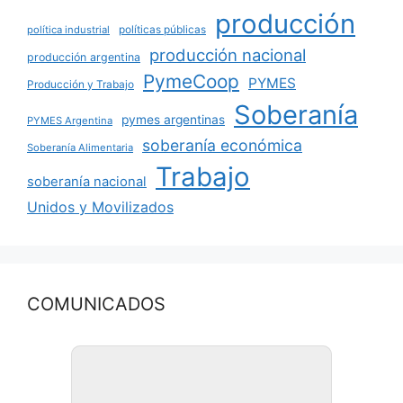
producción
políticas públicas
política industrial
producción nacional
producción argentina
PymeCoop
PYMES
Producción y Trabajo
Soberanía
pymes argentinas
PYMES Argentina
soberanía económica
Soberanía Alimentaria
Trabajo
soberanía nacional
Unidos y Movilizados
COMUNICADOS