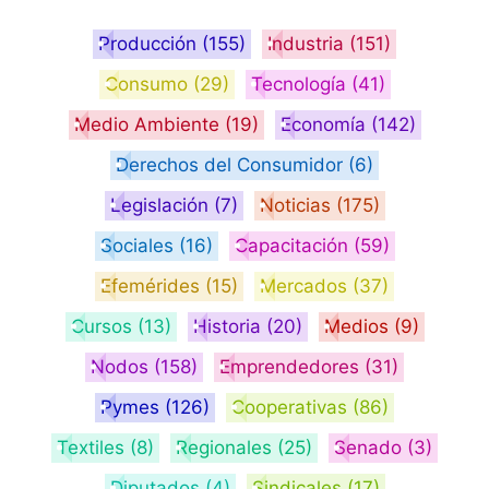
Producción
(155)
Industria
(151)
Consumo
(29)
Tecnología
(41)
Medio Ambiente
(19)
Economía
(142)
Derechos del Consumidor
(6)
Legislación
(7)
Noticias
(175)
Sociales
(16)
Capacitación
(59)
Efemérides
(15)
Mercados
(37)
Cursos
(13)
Historia
(20)
Medios
(9)
Nodos
(158)
Emprendedores
(31)
Pymes
(126)
Cooperativas
(86)
Textiles
(8)
Regionales
(25)
Senado
(3)
Diputados
(4)
Sindicales
(17)