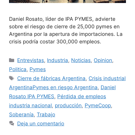
Daniel Rosato, líder de IPA PYMES, advierte
sobre el riesgo de cierre de 25,000 pymes en
Argentina por la apertura de importaciones. La
crisis podría costar 300,000 empleos.
Entrevistas
,
Industria
,
Noticias
,
Opinion
,
Politica
,
Pymes
Cierre de fábricas Argentina
,
Crisis industrial
ArgentinaPymes en riesgo Argentina
,
Daniel
Rosato IPA PYMES
,
Pérdida de empleos
industria nacional
,
producción
,
PymeCoop
,
Soberanía
,
Trabajo
Deja un comentario