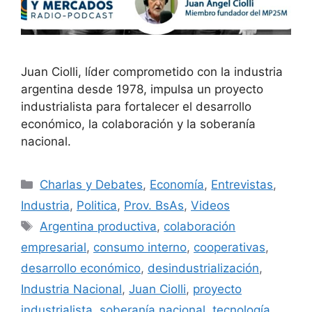
Juan Ciolli, líder comprometido con la industria
argentina desde 1978, impulsa un proyecto
industrialista para fortalecer el desarrollo
económico, la colaboración y la soberanía
nacional.
Charlas y Debates
,
Economía
,
Entrevistas
,
Industria
,
Politica
,
Prov. BsAs
,
Videos
Argentina productiva
,
colaboración
empresarial
,
consumo interno
,
cooperativas
,
desarrollo económico
,
desindustrialización
,
Industria Nacional
,
Juan Ciolli
,
proyecto
industrialista
,
soberanía nacional
,
tecnología