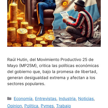
Raúl Hutin, del Movimiento Productivo 25 de
Mayo (MP25M), critica las políticas económicas
del gobierno que, bajo la promesa de libertad,
generan desigualdad extrema y afectan a los
sectores populares.
Economía
,
Entrevistas
,
Industria
,
Noticias
,
Opinion
,
Politica
,
Pymes
,
Trabajo