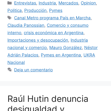
Entrevistas
,
Industria
,
Mercados
,
Opinion
,
Politica
,
Producción
,
Pymes
Canal Metro programa País en Marcha
,
Claudia Panossian
,
Comercio y consumo
interno
,
crisis económica en Argentina
,
Importaciones y desocupación
,
Industria
nacional y comercio
,
Mauro González
,
Néstor
Adrián Palacios
,
Pymes en Argentina
,
UKRA
Nacional
Deja un comentario
Raúl Hutin denuncia
desigualdad y