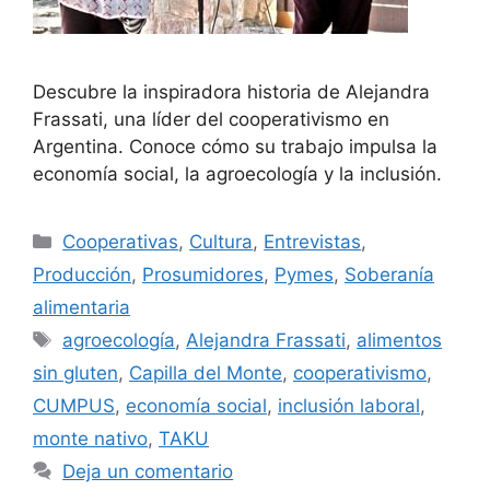
Descubre la inspiradora historia de Alejandra
Frassati, una líder del cooperativismo en
Argentina. Conoce cómo su trabajo impulsa la
economía social, la agroecología y la inclusión.
Cooperativas
,
Cultura
,
Entrevistas
,
Producción
,
Prosumidores
,
Pymes
,
Soberanía
alimentaria
agroecología
,
Alejandra Frassati
,
alimentos
sin gluten
,
Capilla del Monte
,
cooperativismo
,
CUMPUS
,
economía social
,
inclusión laboral
,
monte nativo
,
TAKU
Deja un comentario