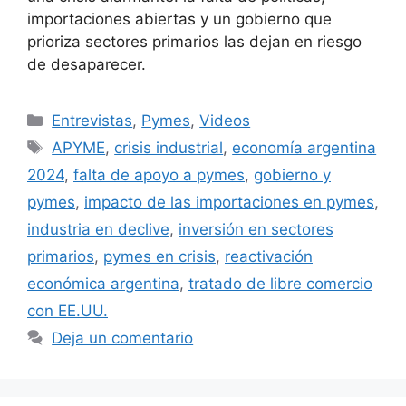
importaciones abiertas y un gobierno que
prioriza sectores primarios las dejan en riesgo
de desaparecer.
Entrevistas
,
Pymes
,
Videos
APYME
,
crisis industrial
,
economía argentina
2024
,
falta de apoyo a pymes
,
gobierno y
pymes
,
impacto de las importaciones en pymes
,
industria en declive
,
inversión en sectores
primarios
,
pymes en crisis
,
reactivación
económica argentina
,
tratado de libre comercio
con EE.UU.
Deja un comentario