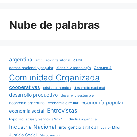
Nube de palabras
argentina
caba
articulación territorial
campo nacional y popular
ciencia y tecnología
Comuna 4
Comunidad Organizada
cooperativas
crisis económica
desarrollo nacional
desarrollo productivo
desarrollo sostenible
economía popular
economía argentina
economía circular
Entrevistas
economía social
Expo Industrias y Servicios 2024
industria argentina
Industria Nacional
inteligencia artificial
Javier Milei
Justicia Social
Marco meloni