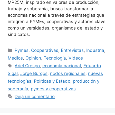
MP25M, inspirado en valores de producción,
trabajo y soberanía, busca transformar la
economía nacional a través de estrategias que
integren a PYMEs, cooperativas y actores clave
como universidades, organismos del estado y
sindicatos.
Pymes
,
Cooperativas
,
Entrevistas
,
Industria
,
Medios
,
Opinion
,
Tecnología
,
Videos
Ariel Crespo
,
economía nacional
,
Eduardo
Sigal
,
Jorge Burgos
,
nodos regionales
,
nuevas
tecnologías
,
Políticas y Estado
,
producción y
soberanía
,
pymes y cooperativas
Deja un comentario